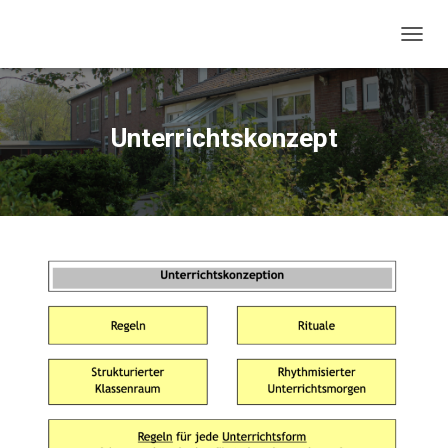
N
A
V
I
G
Unterrichtskonzept
A
T
I
O
N
U
M
S
C
H
A
L
T
E
N